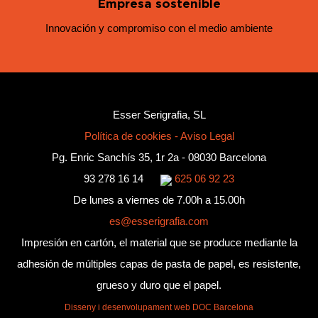
Empresa sostenible
Innovación y compromiso con el medio ambiente
Esser Serigrafia, SL
Política de cookies
-
Aviso Legal
Pg. Enric Sanchís 35, 1r 2a - 08030 Barcelona
93 278 16 14
625 06 92 23
De lunes a viernes de 7.00h a 15.00h
es@esserigrafia.com
Impresión en cartón, el material que se produce mediante la
adhesión de múltiples capas de pasta de papel, es resistente,
grueso y duro que el papel.
Disseny i desenvolupament web DOC Barcelona