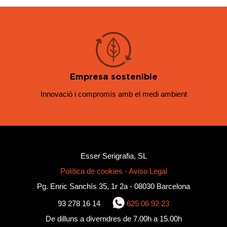
Empresa sostenible
Innovació i compromís amb el medi ambient
Esser Serigrafia, SL
Política de cookies
-
Aviso Legal
Pg. Enric Sanchís 35, 1r 2a - 08030 Barcelona
93 278 16 14
625 06 92 23
De dilluns a diverndres de 7.00h a 15.00h