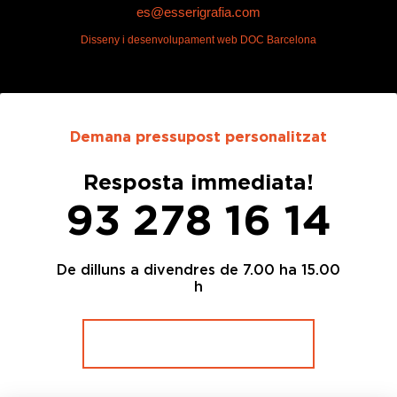
es@esserigrafia.com
Disseny i desenvolupament web DOC Barcelona
Demana pressupost personalitzat
Resposta immediata!
93 278 16 14
De dilluns a divendres de 7.00 ha 15.00
h
Omple el formulari online