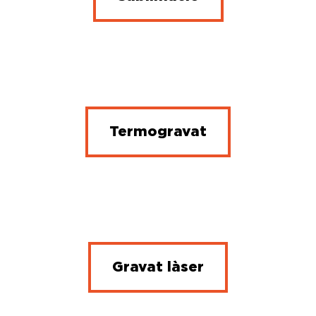
Termogravat
Gravat làser